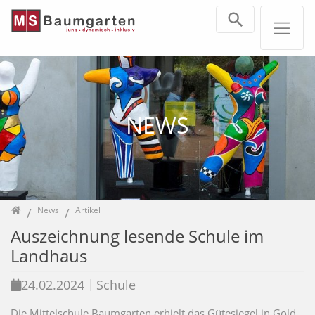
Direkt zur Hauptnavigation springen
Direkt zum Inhalt springen
NEWS
Home
News
Artikel
Auszeichnung lesende Schule im
Landhaus
24.02.2024
Schule
Die Mittelschule Baumgarten erhielt das Gütesiegel in Gold