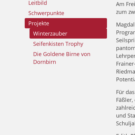
Leitbild
Am Frei
zum zwe
Schwerpunkte
Projekte
Magdale
Progra
Winterzauber
Seilsp
Seifenkisten Trophy
pantomi
Die Goldene Birne von
Lehrper
Dornbirn
Frainer
Riedman
Potenti
Für das
Fäßler,
zahlrei
und Sta
Schulja