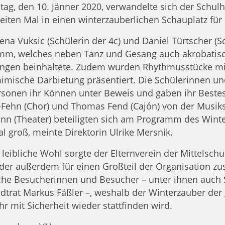
tag, den 10. Jänner 2020, verwandelte sich der Schul
iten Mal in einen winterzauberlichen Schauplatz für 
na Vuksic (Schülerin der 4c) und Daniel Türtscher (S
mm, welches neben Tanz und Gesang auch akrobatisch
ringen beinhaltete. Zudem wurden Rhythmusstücke mi
mische Darbietung präsentiert. Die Schülerinnen und 
sonen ihr Können unter Beweis und gaben ihr Bestes.
-Fehn (Chor) und Thomas Fend (Cajón) von der Musik
n (Theater) beteiligten sich am Programm des Winter
al groß, meinte Direktorin Ulrike Mersnik.
 leibliche Wohl sorgte der Elternverein der Mittelsc
 der außerdem für einen Großteil der Organisation zu
che Besucherinnen und Besucher – unter ihnen auch 
dtrat Markus Fäßler –, weshalb der Winterzauber d
hr mit Sicherheit wieder stattfinden wird.