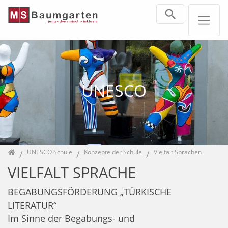
Direkt zur Hauptnavigation springen
Direkt zum Inhalt springen
Jump to sub navigation
UNESCO
Home
UNESCO Schule
Konzepte der Schule
Vielfalt Sprachen
VIELFALT SPRACHE
BEGABUNGSFÖRDERUNG „TÜRKISCHE
LITERATUR“
Im Sinne der Begabungs- und